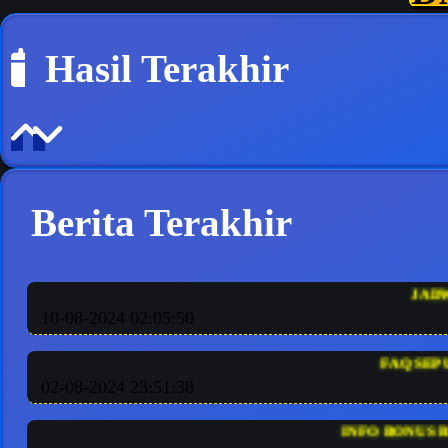
Hasil Terakhir
Berita Terakhir
10-08-2024 02:05:50
FAQ
02-08-2024 23:51:38
INFO BO