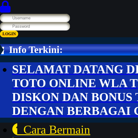
LOGIN
Info Terkini:
SELAMAT DATANG D
TOTO ONLINE WLA 
DISKON DAN BONUS
DENGAN BERBAGAI 
Cara Bermain