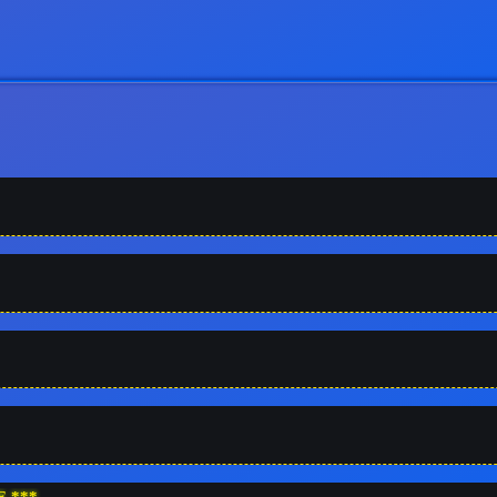
NCE ***