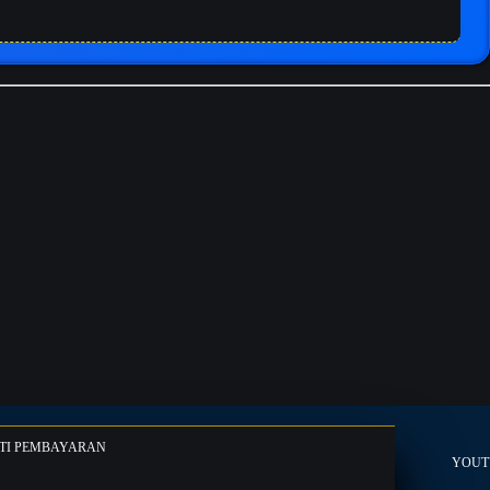
TI PEMBAYARAN
YOUT